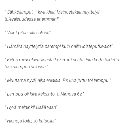
” Sähkölamput – kiva idea! Mainostakaa näyttelyä
tulevaisuudessa enemmän!”
” Valot pitää olla salissa”
” Hämärä näyttelytila parempi kuin hallin loisteputkivalot”
” Kiitos mielenkiintoisesta kokemuksesta. Eka kerta taidetta
taskulampun valossa.”
” Muutama hyvä, aika erilaisia. P.s kiva juttu toi lamppu.”
” Lamppu oli kiva keksintö. t: Mimosa 6v.”
” Hyvä meininki! Lisää vaan”
” Hienoja töitä, ilo katsella!”