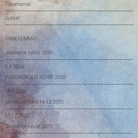
Tapahtumat
Uutiset
VIIMEISIMMÄT
Jäsenkirje syksy 2026
5.8.2026
VUOSIKOKOUS KEVÄT 2026
18.5.2026
Sienan synttärit 16.12.2025
11.12.2025
Jäsenkirje kevät 2025