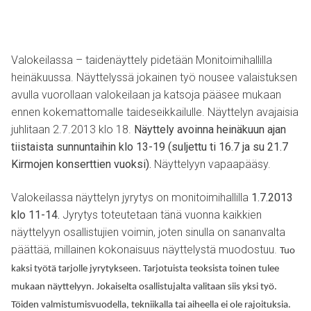
Valokeilassa – taidenäyttely pidetään Monitoimihallilla
heinäkuussa. Näyttelyssä jokainen työ nousee valaistuksen
avulla vuorollaan valokeilaan ja katsoja pääsee mukaan
ennen kokemattomalle taideseikkailulle. Näyttelyn avajaisia
juhlitaan 2.7.2013 klo 18.
Näyttely avoinna heinäkuun ajan
tiistaista sunnuntaihin klo 13-19 (suljettu ti 16.7 ja su 21.7
Kirmojen konserttien vuoksi).
Näyttelyyn vapaapääsy.
Valokeilassa näyttelyn jyrytys on monitoimihallilla
1.7.2013
klo 11-14.
Jyrytys toteutetaan tänä vuonna kaikkien
näyttelyyn osallistujien voimin, joten sinulla on sananvalta
päättää, millainen kokonaisuus näyttelystä muodostuu.
Tuo
kaksi työtä tarjolle jyrytykseen. Tarjotuista teoksista toinen tulee
mukaan näyttelyyn. Jokaiselta osallistujalta valitaan siis yksi työ.
Töiden valmistumisvuodella, tekniikalla tai aiheella ei ole rajoituksia.