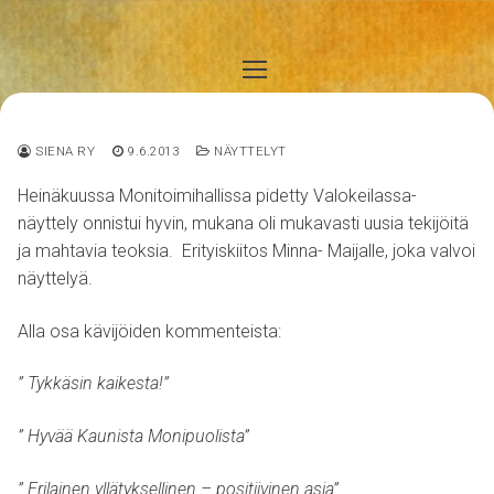
Hyppää
sisältöön
SIENA RY
9.6.2013
NÄYTTELYT
Heinäkuussa Monitoimihallissa pidetty Valokeilassa-
näyttely onnistui hyvin, mukana oli mukavasti uusia tekijöitä
ja mahtavia teoksia. Erityiskiitos Minna- Maijalle, joka valvoi
näyttelyä.
Alla osa kävijöiden kommenteista:
” Tykkäsin kaikesta!”
” Hyvää Kaunista Monipuolista”
” Erilainen yllätyksellinen – positiivinen asia”