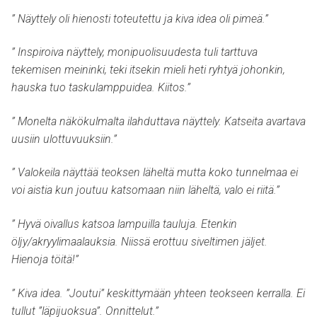
” Näyttely oli hienosti toteutettu ja kiva idea oli pimeä.”
” Inspiroiva näyttely, monipuolisuudesta tuli tarttuva
tekemisen meininki, teki itsekin mieli heti ryhtyä johonkin,
hauska tuo taskulamppuidea. Kiitos.”
” Monelta näkökulmalta ilahduttava näyttely. Katseita avartava
uusiin ulottuvuuksiin.”
” Valokeila näyttää teoksen läheltä mutta koko tunnelmaa ei
voi aistia kun joutuu katsomaan niin läheltä, valo ei riitä.”
” Hyvä oivallus katsoa lampuilla tauluja. Etenkin
öljy/akryylimaalauksia. Niissä erottuu siveltimen jäljet.
Hienoja töitä!”
” Kiva idea. ”Joutui” keskittymään yhteen teokseen kerralla. Ei
tullut ”läpijuoksua”. Onnittelut.”