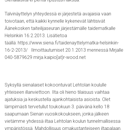
Talvinäyttelyn yhteydessä ei järjestetä avajaisia vaan
toivotaan, että kaikki kynnelle kykenevät lähtisivät
Äänekosken taiteilijaseuran järjestämälle taidematkalle
Helsinkiin 16.2.2013. Lisätietoa
täällä:
https://www.siena.fi/taidenayttelymatka-helsinkiin-
16-2-2013/
Ilmoittautumiset 20.1.2013 mennessä Mirjalle
040-5879629 mirja.kaipio[at)r-wood.net
Syksyllä sienalaiset kokoontuivat Lehtolan koululle
yhteiseen illanviettoon. Ilta oli hieno tilaisuus vaihtaa
ajatuksia ja keskustella ajankohtaisista asioista. Olet
lämpimästi tervetullut toukokuun 3. päivänä kello 18
saapumaan Sienan vuosikokoukseen, jonka jälkeen
vietämme yhdessä iltaa Lehtolan koulun tunnelmallisessa
ympäristössä. Mahdollisuus omakustanteiseen iltapalaan.