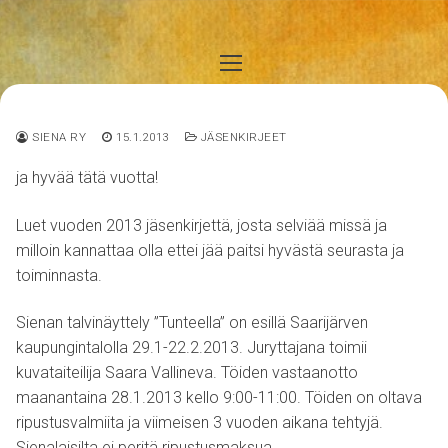
Hyppää
sisältöön
SIENA RY
15.1.2013
JÄSENKIRJEET
ja hyvää tätä vuotta!
Luet vuoden 2013 jäsenkirjettä, josta selviää missä ja
milloin kannattaa olla ettei jää paitsi hyvästä seurasta ja
toiminnasta.
Sienan talvinäyttely ”Tunteella” on esillä Saarijärven
kaupungintalolla 29.1-22.2.2013. Juryttajana toimii
kuvataiteilija Saara Vallineva. Töiden vastaanotto
maanantaina 28.1.2013 kello 9:00-11:00. Töiden on oltava
ripustusvalmiita ja viimeisen 3 vuoden aikana tehtyjä.
Sienalaisilta ei peritä ripustusmaksua.