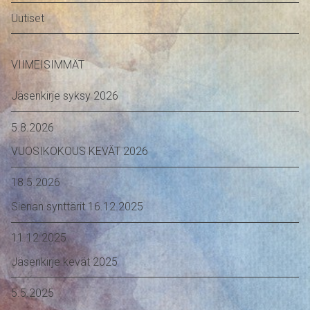
Uutiset
VIIMEISIMMÄT
Jäsenkirje syksy 2026
5.8.2026
VUOSIKOKOUS KEVÄT 2026
18.5.2026
Sienan synttärit 16.12.2025
11.12.2025
Jäsenkirje kevät 2025
5.5.2025