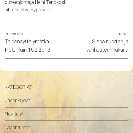
puheenjohtaja Heini Tenokoski
sihteeri Suvi Hyppönen
Artikkelien
PREVIOUS
NEXT
selaus
Previous
Next
Taidenäyttelymatka
Siena nuorten ja
post:
post:
Helsinkiin 16.2.2013
vanhusten mukana
KATEGORIAT
Jäsenkirjeet
Näyttelyt
Tapahtumat