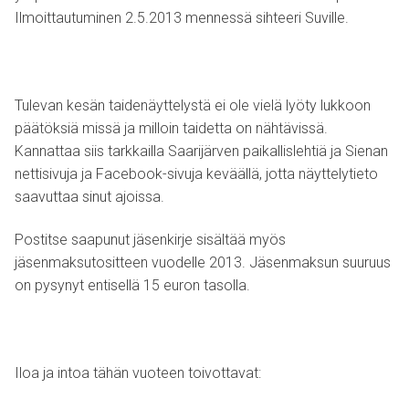
Ilmoittautuminen 2.5.2013 mennessä sihteeri Suville.
Tulevan kesän taidenäyttelystä ei ole vielä lyöty lukkoon
päätöksiä missä ja milloin taidetta on nähtävissä.
Kannattaa siis tarkkailla Saarijärven paikallislehtiä ja Sienan
nettisivuja ja Facebook-sivuja keväällä, jotta näyttelytieto
saavuttaa sinut ajoissa.
Postitse saapunut jäsenkirje sisältää myös
jäsenmaksutositteen vuodelle 2013. Jäsenmaksun suuruus
on pysynyt entisellä 15 euron tasolla.
Iloa ja intoa tähän vuoteen toivottavat: