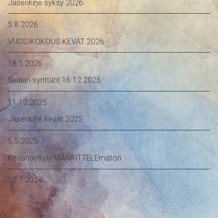
Jäsenkirje syksy 2026
5.8.2026
VUOSIKOKOUS KEVÄT 2026
18.5.2026
Sienan synttärit 16.12.2025
11.12.2025
Jäsenkirje kevät 2025
5.5.2025
Kesänäyttely MÄÄRITTELEmätön
10.7.2024