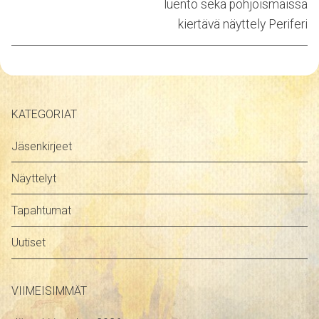
post:
post:
luento sekä pohjoismaissa
kiertävä näyttely Periferi
KATEGORIAT
Jäsenkirjeet
Näyttelyt
Tapahtumat
Uutiset
VIIMEISIMMÄT