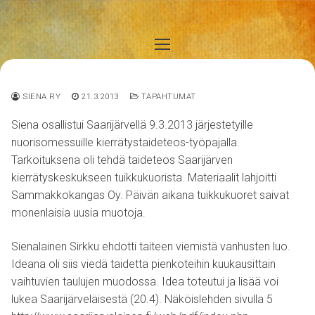
Hyppää
sisältöön
SIENA RY
21.3.2013
TAPAHTUMAT
Siena osallistui Saarijärvellä 9.3.2013 järjestetyille
nuorisomessuille kierrätystaideteos-työpajalla.
Tarkoituksena oli tehdä taideteos Saarijärven
kierrätyskeskukseen tuikkukuorista. Materiaalit lahjoitti
Sammakkokangas Oy. Päivän aikana tuikkukuoret saivat
monenlaisia uusia muotoja.
Sienalainen Sirkku ehdotti taiteen viemistä vanhusten luo.
Ideana oli siis viedä taidetta pienkoteihin kuukausittain
vaihtuvien taulujen muodossa. Idea toteutui ja lisää voi
lukea Saarijärveläisestä (20.4). Näköislehden sivulla 5