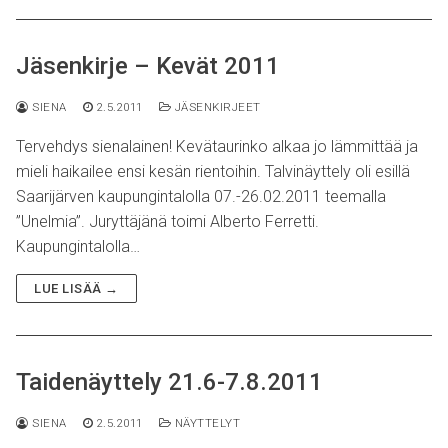
Jäsenkirje – Kevät 2011
SIENA
2.5.2011
JÄSENKIRJEET
Tervehdys sienalainen! Kevätaurinko alkaa jo lämmittää ja
mieli haikailee ensi kesän rientoihin. Talvinäyttely oli esillä
Saarijärven kaupungintalolla 07.-26.02.2011 teemalla
”Unelmia”. Juryttäjänä toimi Alberto Ferretti.
Kaupungintalolla…
LUE LISÄÄ →
Taidenäyttely 21.6-7.8.2011
SIENA
2.5.2011
NÄYTTELYT