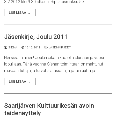
3.2.2012 klo 9.30 alkaen. Ripustusmaksu 5e…
LUE LISÄÄ →
Jäsenkirje, Joulu 2011
SIENA
18.12.2011
JÄSENKIRJEET
Hei sieanalainen! Joulun aika alkaa olla aluillaan ja vuosi
lopuillaan. Tänä vuonna Sienan toimintaan on mahtunut
mukaan tuttuja ja turvallisia asioita ja jotain uutta ja…
LUE LISÄÄ →
Saarijärven Kulttuurikesän avoin
taidenäyttely