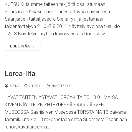
KUTSU Kutsumme taiteen tekijöitä osallistumaan
Saarijärven Kisasuojassa järjestettävään avoimeen
Saarijärven taiteilijaseura Siena ry:n järjestämään
taidenäyttelyyn 21.6.-7.8.2011 Näyttely avoinna ti-su klo
12-18 Näyttelyn juryttää kuvanveistäjä Radoslaw…
LUE LISÄÄ →
Lorca-Ilta
SIENA
9.1.2011
NÄYTTELYT
HYVÄT TAITEEN YSTÄVÄT LORCA-ILTA TO 13.01.MAISA
KIVEN NÄYTTELYN YHTEYDESSÄ SAARIJÄRVEN
MUSEOSSA Saarijärven Museossa TORSTAINA 13.päivänä
tammikuuta klo 18 rakennetaan siltaa Suomesta Espanjaan
runon, kuvataiteen ja…