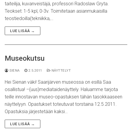
taiteilija, kuvanveistäjä, professori Radoslaw Gryta.
Teokset: 1-5 kpl, 0-3v. Toimitetaan asianmukaisilla
teostiedoilla(tekniikka,…
LUE LISÄÄ →
Museokutsu
SIENA
2.5.2011
NÄYTTELYT
Hei Sienan väki! Saarijärven museossa on esillä Saa
osallistua! –(uus)mediataidenäyttely. Haluamme tarjota
teille innostavan museo-opastuksen tähän tasokkaaseen
näyttelyyn. Opastukset toteutuvat torstaina 12.5.2011.
Opastuksia järjestetään kaksi…
LUE LISÄÄ →