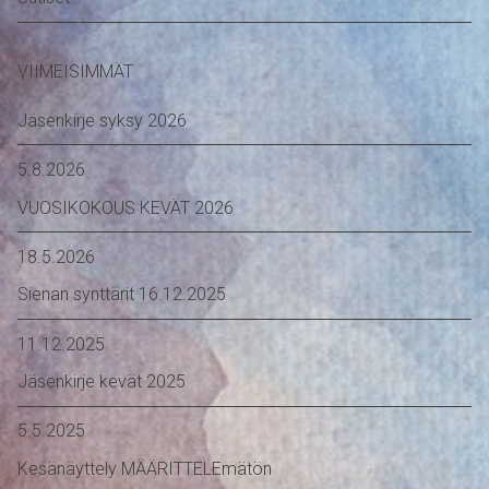
VIIMEISIMMÄT
Jäsenkirje syksy 2026
5.8.2026
VUOSIKOKOUS KEVÄT 2026
18.5.2026
Sienan synttärit 16.12.2025
11.12.2025
Jäsenkirje kevät 2025
5.5.2025
Kesänäyttely MÄÄRITTELEmätön