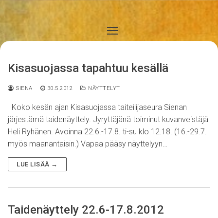
Hyppää
sisältöön
Kisasuojassa tapahtuu kesällä
SIENA
30.5.2012
NÄYTTELYT
Koko kesän ajan Kisasuojassa taiteilijaseura Sienan
järjestämä taidenäyttely. Jyryttäjänä toiminut kuvanveistäjä
Heli Ryhänen. Avoinna 22.6.-17.8. ti-su klo 12.18. (16.-29.7.
myös maanantaisin.) Vapaa pääsy näyttelyyn…
LUE LISÄÄ →
Taidenäyttely 22.6-17.8.2012