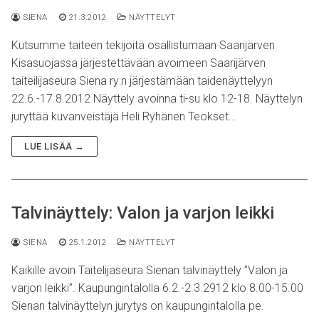
SIENA
21.3.2012
NÄYTTELYT
Kutsumme taiteen tekijöitä osallistumaan Saarijärven
Kisasuojassa järjestettävään avoimeen Saarijärven
taiteilijaseura Siena ry:n järjestämään taidenäyttelyyn
22.6.-17.8.2012 Näyttely avoinna ti-su klo 12-18. Näyttelyn
juryttää kuvanveistäjä Heli Ryhänen Teokset…
LUE LISÄÄ →
Talvinäyttely: Valon ja varjon leikki
SIENA
25.1.2012
NÄYTTELYT
Kaikille avoin Taitelijaseura Sienan talvinäyttely ”Valon ja
varjon leikki”. Kaupungintalolla 6.2.-2.3.2912 klo 8.00-15.00
Sienan talvinäyttelyn jurytys on kaupungintalolla pe.