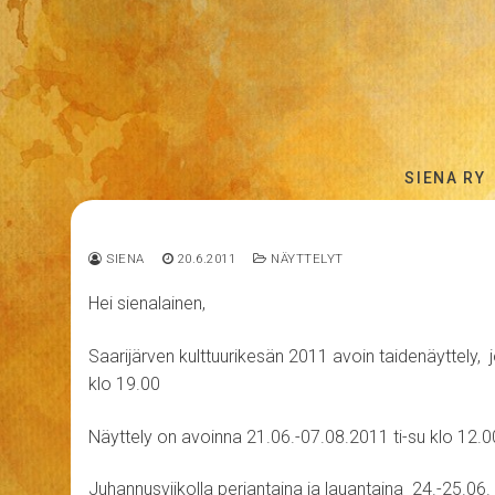
Hyppää
sisältöön
SIENA RY
SIENA
20.6.2011
NÄYTTELYT
Hei sienalainen,
Saarijärven kulttuurikesän 2011 avoin taidenäyttely, j
klo 19.00
Näyttely on avoinna 21.06.-07.08.2011 ti-su klo 12.
Juhannusviikolla perjantaina ja lauantaina 24.-25.06. 