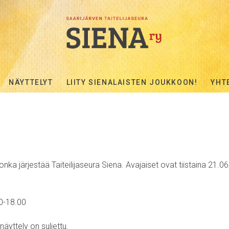
NÄYTTELYT
LIITY SIENALAISTEN JOUKKOON!
YHT
onka järjestää Taiteilijaseura Siena. Avajaiset ovat tiistaina 21.0
00-18.00
näyttely on suljettu.