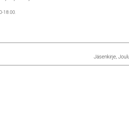
0-18.00.
Next
Jäsenkirje, Jou
post: