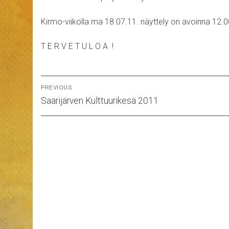
Kirmo-viikolla ma 18.07.11. näyttely on avoinna 12.0
T E R V E T U L O A !
Artikkelien
PREVIOUS
Previous
selaus
Saarijärven Kulttuurikesä 2011
post: