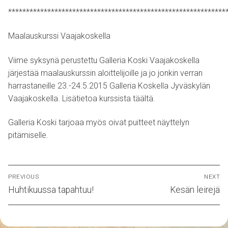
*************************************************************
Maalauskurssi Vaajakoskella
Viime syksynä perustettu Galleria Koski Vaajakoskella
järjestää maalauskurssin aloittelijoille ja jo jonkin verran
harrastaneille 23.-24.5.2015 Galleria Koskella Jyväskylän
Vaajakoskella. Lisätietoa kurssista
täältä
.
Galleria Koski tarjoaa myös oivat puitteet näyttelyn
pitämiselle.
Artikkelien
PREVIOUS
NEXT
selaus
Previous
Next
Huhtikuussa tapahtuu!
Kesän leirejä
post:
post: