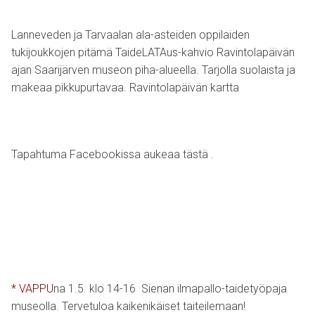
Lanneveden ja Tarvaalan ala-asteiden oppilaiden
tukijoukkojen pitämä TaideLATAus-kahvio Ravintolapäivän
ajan Saarijärven museon piha-alueella. Tarjolla suolaista ja
makeaa pikkupurtavaa. Ravintolapäivän
kartta
Tapahtuma Facebookissa aukeaa
tästä
.
* VAPPU
na 1.5. klo 14-16 Sienan ilmapallo-taidetyöpaja
museolla. Tervetuloa kaikenikäiset taiteilemaan!