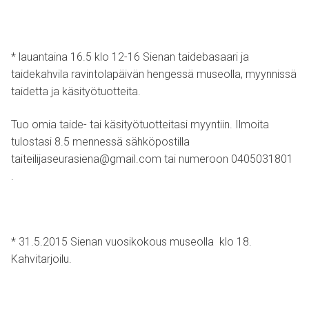
* lauantaina 16.5 klo 12-16 Sienan taidebasaari ja
taidekahvila ravintolapäivän hengessä museolla, myynnissä
taidetta ja käsityötuotteita.
Tuo omia taide- tai käsityötuotteitasi myyntiin. Ilmoita
tulostasi 8.5 mennessä sähköpostilla
taiteilijaseurasiena@gmail.com
tai numeroon 0405031801
.
* 31.5.2015 Sienan vuosikokous museolla klo 18.
Kahvitarjoilu.