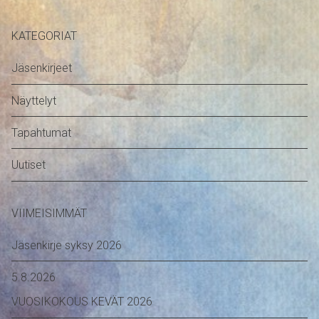
KATEGORIAT
Jäsenkirjeet
Näyttelyt
Tapahtumat
Uutiset
VIIMEISIMMÄT
Jäsenkirje syksy 2026
5.8.2026
VUOSIKOKOUS KEVÄT 2026