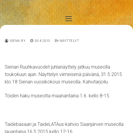
Hyppää
sisältöön
SIENA RY
30.4.2015
NÄYTTELYT
Sienan Ruuhkavuodet-juhlanäyttely jatkuu museolla
toukokuun ajan. Näyttelyn viimeisenä päivänä, 31.5.2015
klo 18 Sienan vuosikokous museolla. Kahvitarjoilu.
Töiden haku museolta maanantaina 1.6. kello 8-15.
Taidebasaari ja TaideLATAus-kahvio Saarijärven museolla
lauantaina 16.5.2015 kello 12-16