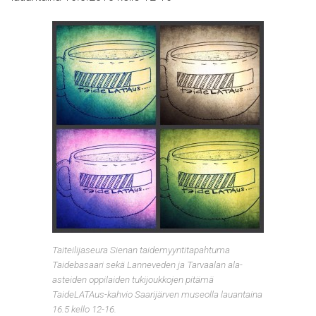
Taiteilijaseura Sienan taidemyyntitapahtuma
Taidebasaari sekä Lanneveden ja Tarvaalan ala-
asteiden oppilaiden tukijoukkojen pitämä
TaideLATAus-kahvio Saarijärven museolla lauantaina
16.5 kello 12-16.