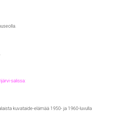
useolla.
.
järvi-salissa:
alaista kuvataide-elämää 1950- ja 1960-luvulla