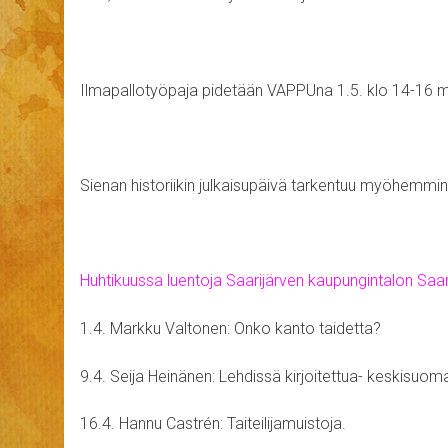
Ilmapallotyöpaja pidetään VAPPUna 1.5. klo 14-16 m
Sienan historiikin julkaisupäivä tarkentuu myöhemmin
Huhtikuussa luentoja Saarijärven kaupungintalon Saari
1.4. Markku Valtonen: Onko kanto taidetta?
9.4. Seija Heinänen: Lehdissä kirjoitettua- keskisuom
16.4. Hannu Castrén: Taiteilijamuistoja.