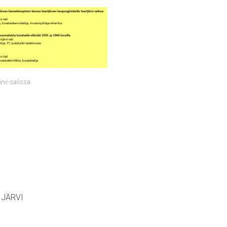
rvi-salissa
RIJÄRVI