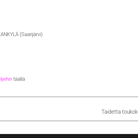
KANKYLÄ (Saarijärvi)
ljeihin
täällä
Next
Taidetta touko
post: