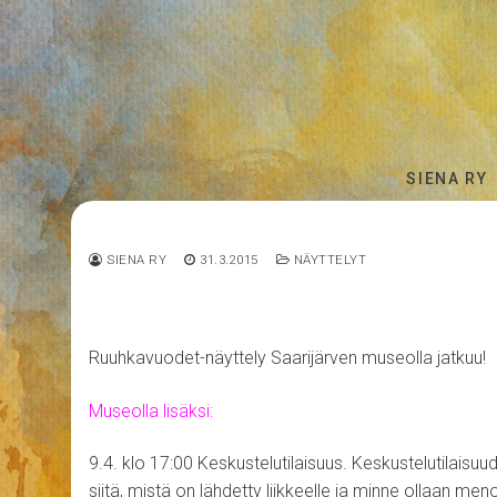
Hyppää
sisältöön
SIENA RY
SIENA RY
31.3.2015
NÄYTTELYT
Ruuhkavuodet-näyttely Saarijärven museolla jatkuu!
Museolla lisäksi:
9.4. klo 17:00 Keskustelutilaisuus. Keskustelutilaisuu
siitä, mistä on lähdetty liikkeelle ja minne ollaan men