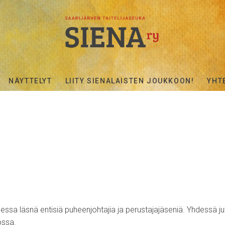
NÄYTTELYT
LIITY SIENALAISTEN JOUKKOON!
YHT
dessa läsnä entisiä puheenjohtajia ja perustajajäseniä. Yhdessä ju
ossa.