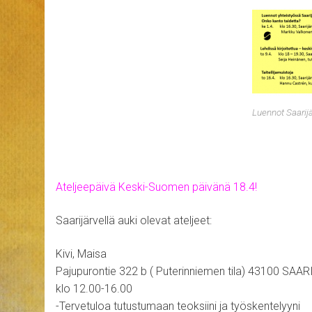
Luennot Saarijä
Ateljeepäivä Keski-Suomen päivänä 18.4!
Saarijärvellä auki olevat ateljeet:
Kivi, Maisa
Pajupurontie 322 b ( Puterinniemen tila) 43100 SAA
klo 12.00-16.00
-Tervetuloa tutustumaan teoksiini ja työskentelyyni