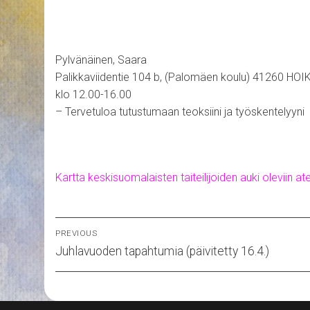
Pylvänäinen, Saara
Palikkaviidentie 104 b, (Palomäen koulu) 41260 HOI
klo 12.00-16.00
– Tervetuloa tutustumaan teoksiini ja työskentelyyni
Kartta keskisuomalaisten taiteilijoiden auki oleviin ate
Artikkelien
PREVIOUS
Previous
selaus
Juhlavuoden tapahtumia (päivitetty 16.4.)
post: