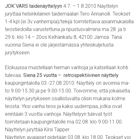
JOK´VARS taidenäyttelyyn
4.7. – 1.8.2010 Näyttelyn
juryttää helsinkiläinen taidemaalari Tero Annanolli. Teokset
1-4 kpl (ei 3v.vanhempia)/tekijä toimitettava asianmukaisilla
teostiedoilla varustettuna ja ripustusvalmiina ma 28. ja ti
29.6. klo 14 – 20os.Kelhänkatu 8, 42100 Jämsä. Tänä
vuonna Siena ei ole järjestämässä yhteiskuljetusta
jurytykseen.
Elokuussa muistellaan hieman vanhoja ja katsellaan kohti
tulevaa.
Siena 25 vuotta – retrospektiivinen näyttely
kaupungintalolla 03.-27.08.2010. Näyttely on avoinna ma-
to 9.00-15.30 ja pe 9.00-15.00. Toivomme, että jokaiselta
näyttelyn jurytykseen osallistuvalta olisin mukana kolme
teosta. Yksi vanha teos ja kaksi uudempaa, jotka ovat
enintään 3 vuotta vanhoja. Näyttelyyn tulevat työt
toimitetaan kaupungintalolle ma 02.08. klo 9.00-11.00.
Näyttelyn juryttää Kirsi Tapper.
Näyttelyn avajaiset pidetään 03.08. klo 18.00. Teokset voi