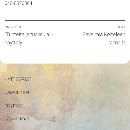
040-8320364
Artikkelien
PREVIOUS
NEXT
selaus
Previous
Next
”Tunteita ja tuoksuja” -
Sävelmiä Keiteleen
post:
post:
näyttely
rannalla
KATEGORIAT
Jäsenkirjeet
Näyttelyt
Tapahtumat