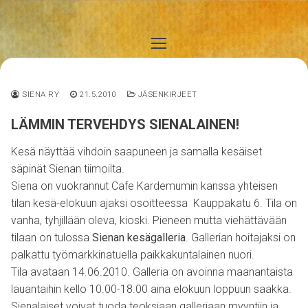
Hyppää
sisältöön
SIENA RY
21.5.2010
JÄSENKIRJEET
LÄMMIN TERVEHDYS SIENALAINEN!
Kesä näyttää vihdoin saapuneen ja samalla kesäiset
säpinät Sienan tiimoilta.
Siena on vuokrannut Cafe Kardemumin kanssa yhteisen
tilan kesä-elokuun ajaksi osoitteessa Kauppakatu 6. Tila on
vanha, tyhjillään oleva, kioski. Pieneen mutta viehättävään
tilaan on tulossa
Sienan kesägalleria
. Gallerian hoitajaksi on
palkattu työmarkkinatuella paikkakuntalainen nuori.
Tila avataan 14.06.2010. Galleria on avoinna maanantaista
lauantaihin kello 10.00-18.00 aina elokuun loppuun saakka.
Sienalaiset voivat tuoda teoksiaan galleriaan myyntiin ja