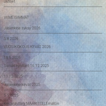
Uutiset
VIIMEISIMMÄT
Jäsenkirje syksy 2026
5.8.2026
VUOSIKOKOUS KEVÄT 2026
18.5.2026
Sienan synttärit 16.12.2025
11.12.2025
Jäsenkirje kevät 2025
5.5.2025
Kesänäyttely MÄÄRITTELEmätön