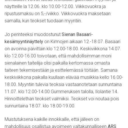
näytteille la 12.06. klo 10.00-12.00. Viikkovuokra ja
ripustusmaksu on 5,-/viikko. Viikkovuokra maksetaan
samalla, kun teokset tuodaan myyntiin.
Jo perinteeksi muodostunut
Sienan Basaari-
kesämyyntinäyttely
on Kirmojen aikaan 12.-18.07. Basaari
on avoinna päivittäin klo 12.00-18.00. Keskiviikkona 14.07.
klo 12.00-16.00 toivotaan, että mahdollisimman moni
sienalainen taiteilija olisi paikalla kertomassa omasta
taiteen tekemisestään ja esittelemässä töitään. Samana
keskiviikkona paikalla kuullaan elävää musiikkia kello 16.00-
18.00. Myyntiin tulevia teoksia vastaanotetaan sunnuntaina
11.07. klo 12.00-14.00 Gummeruksen talolla, Ilolantie 14.
Hinnoittelethan teokset valmiiksi. Teokset voi noutaa pois
sunnuntaina 18.07. klo 18.00-19.00.
Muistutuksena kaikille innokkaille, että jälleen on
mahdollisuus osallistua avoimeen valtakunnalliseen
ARS