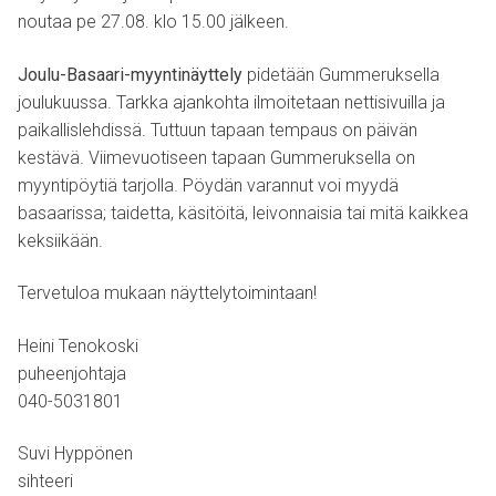
noutaa pe 27.08. klo 15.00 jälkeen.
Joulu-Basaari-myyntinäyttely
pidetään Gummeruksella
joulukuussa. Tarkka ajankohta ilmoitetaan nettisivuilla ja
paikallislehdissä. Tuttuun tapaan tempaus on päivän
kestävä. Viimevuotiseen tapaan Gummeruksella on
myyntipöytiä tarjolla. Pöydän varannut voi myydä
basaarissa; taidetta, käsitöitä, leivonnaisia tai mitä kaikkea
keksiikään.
Tervetuloa mukaan näyttelytoimintaan!
Heini Tenokoski
puheenjohtaja
040-5031801
Suvi Hyppönen
sihteeri