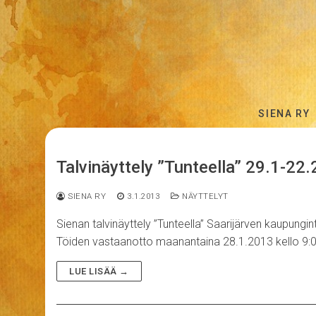
Hyppää
sisältöön
SIENA RY
Talvinäyttely ”Tunteella” 29.1-22
SIENA RY
3.1.2013
NÄYTTELYT
Sienan talvinäyttely ”Tunteella” Saarijärven kaupungint
Töiden vastaanotto maanantaina 28.1.2013 kello 9:00-
LUE LISÄÄ →