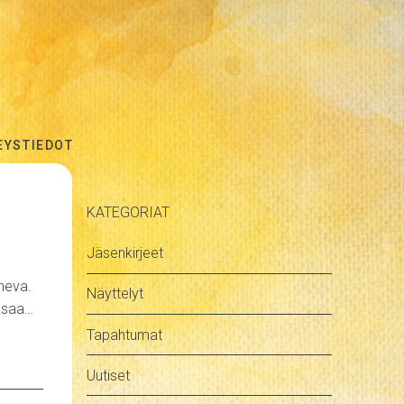
EYSTIEDOT
KATEGORIAT
Jäsenkirjeet
ineva.
Näyttelyt
t saa…
Tapahtumat
Uutiset