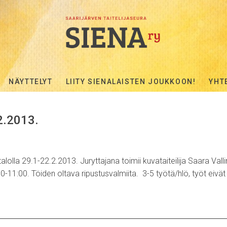
NÄYTTELYT
LIITY SIENALAISTEN JOUKKOON!
YHT
.2.2013.
alolla 29.1-22.2.2013. Juryttajana toimii kuvataiteilija Saara Vall
11:00. Töiden oltava ripustusvalmiita. 3-5 työtä/hlö, työt eivä